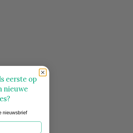
s eerste op
n nieuwe
es?
e nieuwsbrief