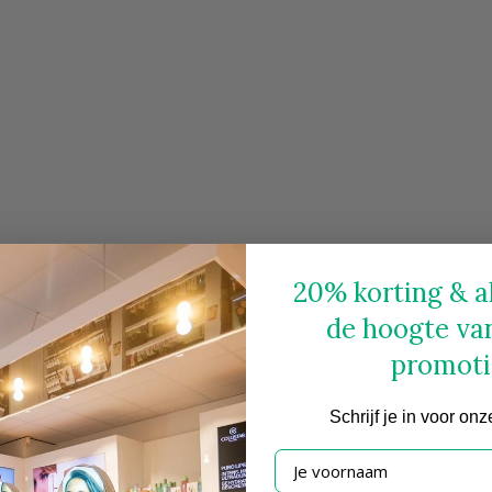
20% korting & al
de hoogte va
promoti
Schrijf
je in voor onz
Je voornaam