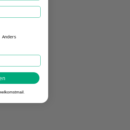
Anders
ven
welkomstmail.