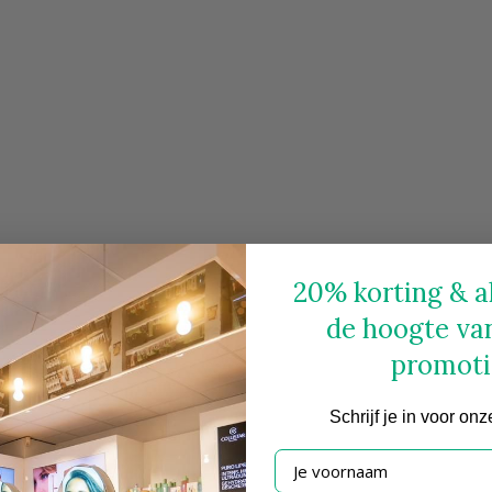
20% korting & al
de hoogte va
promoti
Schrijf
je in voor onz
Je voornaam