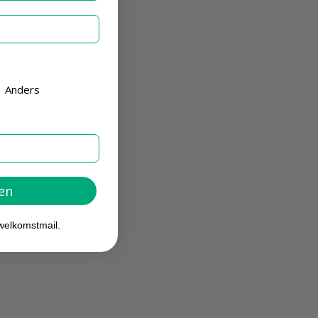
Anders
ven
welkomstmail.