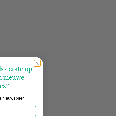
s eerste op
n nieuwe
es?
e nieuwsbrief