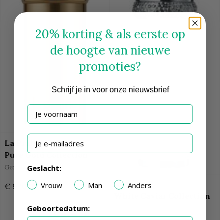
Parfum
Geursets
Aftershave
20% korting & als eerste op
Deodorant
de hoogte van nieuwe
Douchegel
Top 10 geuren
promoties?
Unisex Parfum
Lichaam
Schrijf
je in voor onze nieuwsbrief
Navulbare parfum
Je voornaam
Navulbare parfum
Navullingen
Interieurparfum
Je e-mailadres
La Prairie
Geurstokjes
Pure Gold Collection
Interieurspray
Geslacht:
Gezichtsserum
Geurkaarsen
Vegan parfum
La Prairie
Vrouw
Man
Anders
€ 920,00
Huidverzorging
White Caviar Collection
Gezichtsverzorging
Geboortedatum:
Gezichtsserum
Dagcrèmes