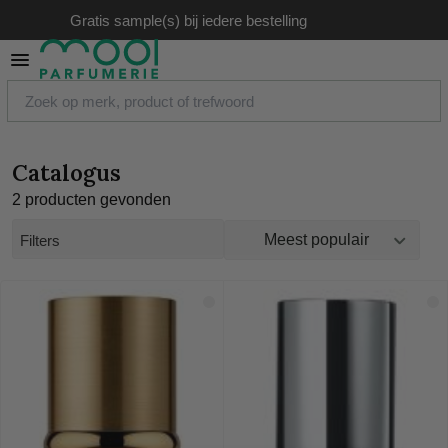
Gratis sample(s) bij iedere bestelling
zoeken
Site Navigation
Catalogus
2 producten gevonden
Parfum
Damesparfum
Filters
Parfum
Geursets
Bodylotion
Douchegel
Deodorant
Body mist
Top 10 geuren
Herenparfum