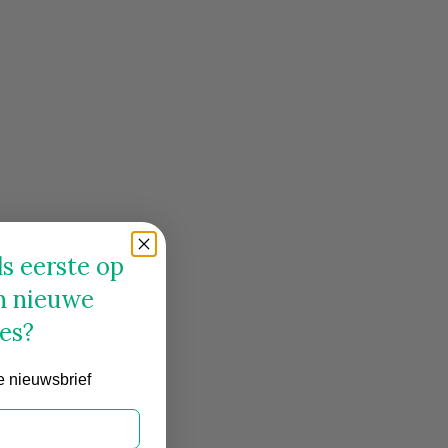
s eerste op
n nieuwe
es?
e nieuwsbrief