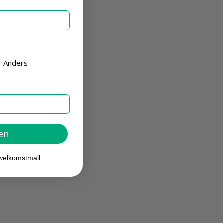
Anders
ven
welkomstmail.