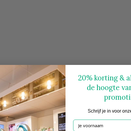
20% korting & al
de hoogte va
promoti
Schrijf
je in voor onz
Je voornaam